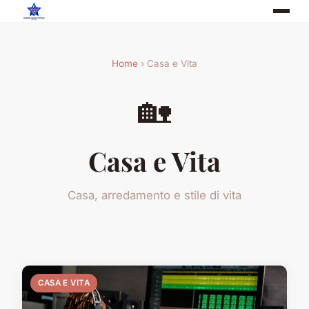
Home
› Casa e Vita
🏡
Casa e Vita
Casa, arredamento e stile di vita
CASA E VITA