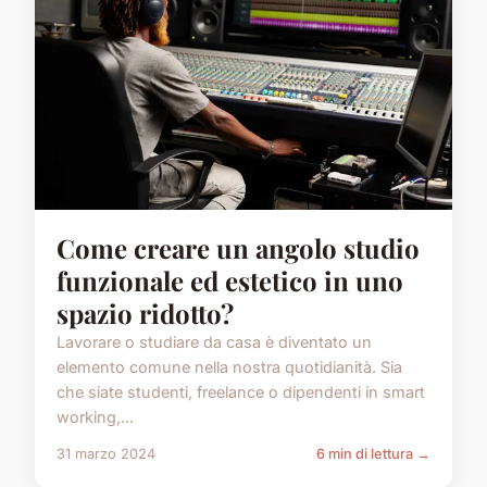
Come creare un angolo studio
funzionale ed estetico in uno
spazio ridotto?
Lavorare o studiare da casa è diventato un
elemento comune nella nostra quotidianità. Sia
che siate studenti, freelance o dipendenti in smart
working,...
31 marzo 2024
6 min di lettura →