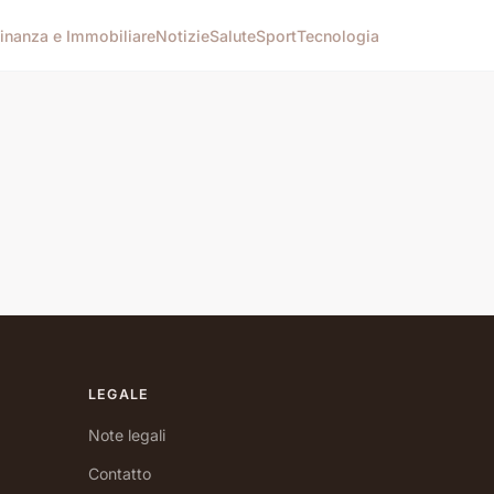
inanza e Immobiliare
Notizie
Salute
Sport
Tecnologia
LEGALE
Note legali
Contatto