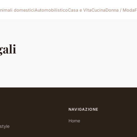
nimali domestici
Automobilistico
Casa e Vita
Cucina
Donna / Moda
F
gali
NAVIGAZIONE
Home
style