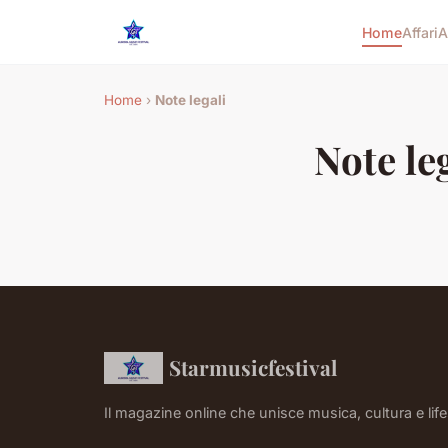
Home
Affari
A
Home
›
Note legali
Note le
Starmusicfestival
Il magazine online che unisce musica, cultura e life