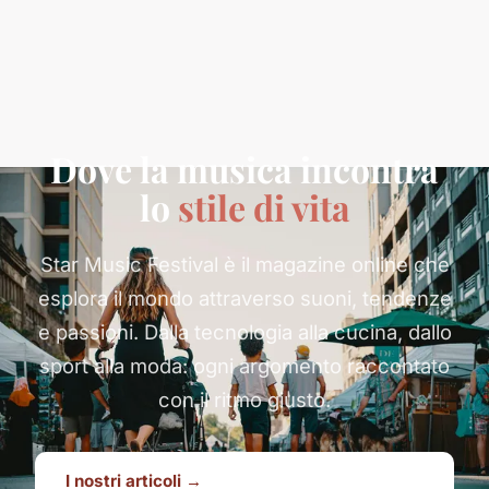
Dove la musica incontra
lo
stile di vita
Star Music Festival è il magazine online che
esplora il mondo attraverso suoni, tendenze
e passioni. Dalla tecnologia alla cucina, dallo
sport alla moda: ogni argomento raccontato
con il ritmo giusto.
I nostri articoli →