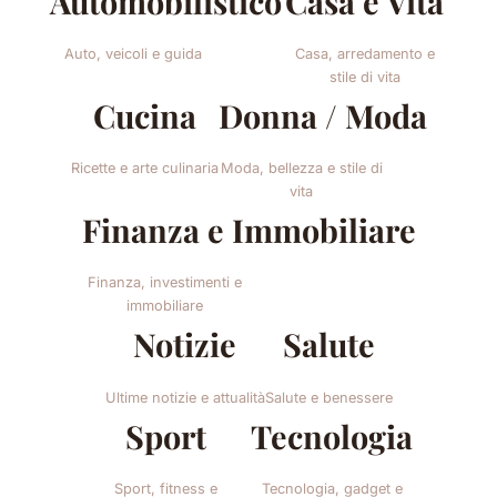
Automobilistico
Casa e Vita
Auto, veicoli e guida
Casa, arredamento e
stile di vita
Cucina
Donna / Moda
Ricette e arte culinaria
Moda, bellezza e stile di
vita
Finanza e Immobiliare
Finanza, investimenti e
immobiliare
Notizie
Salute
Ultime notizie e attualità
Salute e benessere
Sport
Tecnologia
Sport, fitness e
Tecnologia, gadget e