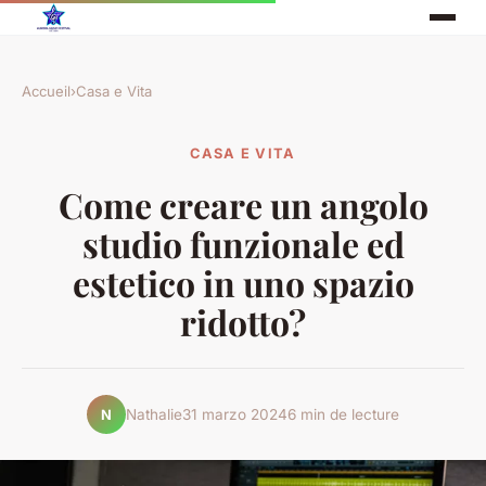
Accueil
›
Casa e Vita
CASA E VITA
Come creare un angolo
studio funzionale ed
estetico in uno spazio
ridotto?
Nathalie
31 marzo 2024
6 min de lecture
N