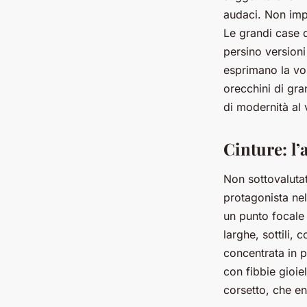
audaci. Non impo
Le grandi case 
persino versioni 
esprimano la vos
orecchini di gr
di modernità al v
Cinture: l’
Non sottovalutat
protagonista ne
un punto focale 
larghe, sottili, 
concentrata in p
con fibbie gioiel
corsetto, che en