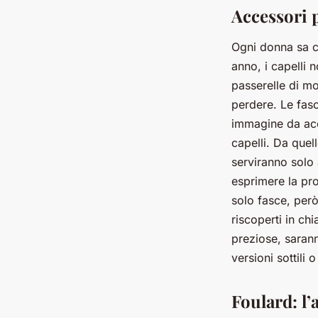
Accessori pe
Ogni donna sa ch
anno, i capelli 
passerelle di mo
perdere. Le fasc
immagine da acce
capelli. Da quel
serviranno solo 
esprimere la pr
solo fasce, però
riscoperti in chi
preziose, saran
versioni sottili 
Foulard: l’