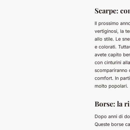
Scarpe: com
Il prossimo anno
vertiginosi, la 
allo stile. Le s
e colorati. Tutt
avete capito ben
con cinturini al
scompariranno de
comfort. In part
molto popolari.
Borse: la r
Dopo anni di do
Queste borse cap