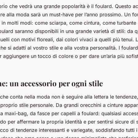
orio che vedrà una grande popolarità è il foulard. Questo a
pre alla moda sarà un must-have per l’anno prossimo. Un fo
to in molti modi: come sciarpa, come cintura, come turbant
oulard saranno disponibili in una grande varietà di stili: da 
lli con motivi floreali, dai colori vivaci a quelli più tenui. 
e si adatti al vostro stile e alla vostra personalità. I foula
aggiungere un tocco di colore o per dare un’aria più sofist
e: un accessorio per ogni stile
o che conta nella moda non è seguire alla lettera le tendenze,
 proprio stile personale. Da grandi orecchini a cinture appar
 maxi-bag, da fasce per capelli a foulard: qualsiasi acces
o per affermare la propria identità e per sentirsi sicure di 
cco di tendenze interessanti e variegate, soddisfando tutti i