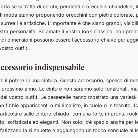
rta se si tratta di cerchi, pendenti o orecchini chandelier, i
di moda stanno proponendo orecchini con pietre colorate, p
surreali e artistiche. L’importante è che siano grandi, visibil
tra personalità. Se amate il vostro look classico, non preoc
andi dimensioni possono essere l’accessorio chiave per agg
ostro outfit.
accessorio indispensabile
e il potere di una cintura. Questo accessorio, spesso dimen
l prossimo anno. Le cinture non saranno solo funzionali, m
del vostro outfit. Le passerelle hanno mostrato una varietà d
con fibbie appariscenti o minimaliste, in cuoio o in tessuto. L
articolare sulle cinture-chiodo, con una forte impronta rock
lo, sofisticate ed eleganti. Non solo: c’è spazio anche per le 
fatizzano la silhouette e aggiungono un tocco sensuale al l