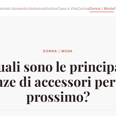
nimali domestici
Automobilistico
Casa e Vita
Cucina
Donna / Moda
F
DONNA / MODA
ali sono le princip
ze di accessori per
prossimo?