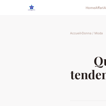
Home
Affari
A
Accueil
›
Donna / Moda
Qu
tenden