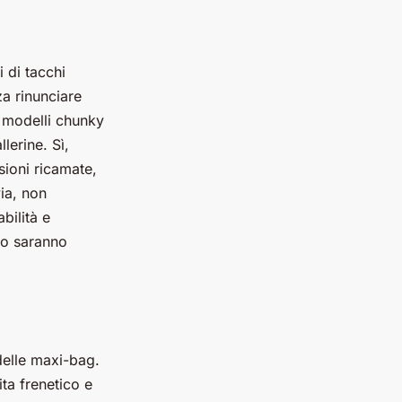
 di tacchi
a rinunciare
i modelli chunky
lerine. Sì,
sioni ricamate,
via, non
bilità e
cco saranno
delle maxi-bag.
ita frenetico e