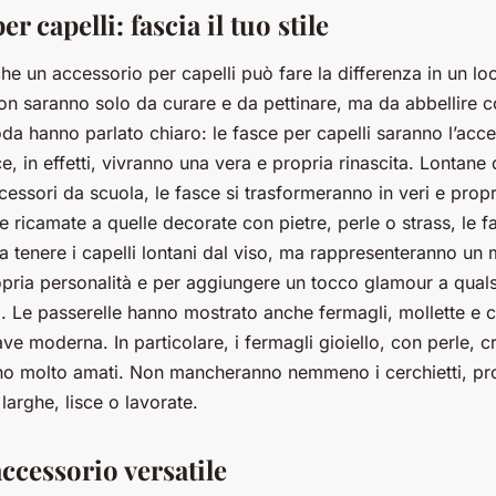
r capelli: fascia il tuo stile
e un accessorio per capelli può fare la differenza in un l
non saranno solo da curare e da pettinare, ma da abbellire co
da hanno parlato chiaro: le fasce per capelli saranno l’acc
e, in effetti, vivranno una vera e propria rinascita. Lontane 
ssori da scuola, le fasce si trasformeranno in veri e propri
le ricamate a quelle decorate con pietre, perle o strass, le 
a tenere i capelli lontani dal viso, ma rappresenteranno un
opria personalità e per aggiungere un tocco glamour a quals
. Le passerelle hanno mostrato anche fermagli, mollette e ce
ave moderna. In particolare, i fermagli gioiello, con perle, cri
no molto amati. Non mancheranno nemmeno i cerchietti, pro
o larghe, lisce o lavorate.
accessorio versatile