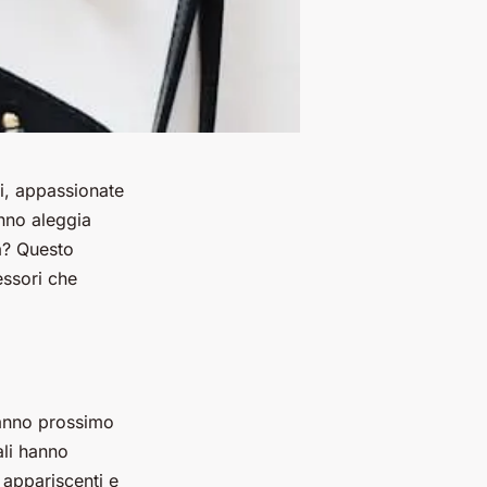
i, appassionate
anno aleggia
ga? Questo
essori che
’anno prossimo
ali hanno
 appariscenti e