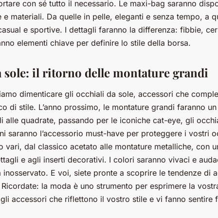
rtare con sé tutto il necessario. Le maxi-bag saranno dispon
 e materiali. Da quelle in pelle, eleganti e senza tempo, a qu
asual e sportive. I dettagli faranno la differenza: fibbie, ce
nno elementi chiave per definire lo stile della borsa.
 sole: il ritorno delle montature grandi
iamo dimenticare gli occhiali da sole, accessori che comple
o di stile. L’anno prossimo, le montature grandi faranno un
i alle quadrate, passando per le iconiche cat-eye, gli occhia
i saranno l’accessorio must-have per proteggere i vostri occ
o vari, dal classico acetato alle montature metalliche, con u
ttagli e agli inserti decorativi. I colori saranno vivaci e aud
inosservato. E voi, siete pronte a scoprire le tendenze di a
Ricordate: la moda è uno strumento per esprimere la vostra
gli accessori che riflettono il vostro stile e vi fanno sentire 