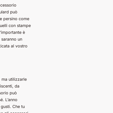
ccessorio
ulard può
e e persino come
quelli con stampe
L’importante è
rd saranno un
icata al vostro
 ma utilizzarle
iscenti, da
sorio può
sé. L’anno
 gusti. Che tu