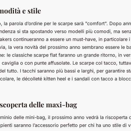
odità e stile
, la parola d’ordine per le scarpe sarà "comfort". Dopo anni
tendenza si sta spostando verso modelli più comodi, ma senz
neakers continueranno a essere un must-have, in particolare 
avia, la vera novità del prossimo anno sembrano essere le bal
e: le classiche scarpe flat faranno un grande ritorno, in ver
la caviglia o con punte affusolate. Le scarpe col tacco, tutta
l tutto. I tacchi saranno più bassi e larghi, per garantire sta
icolare, le décolleté kitten heel e i sandali con tacco a blo
iscoperta delle maxi-bag
minio delle mini-bag, il prossimo anno vedrà la riscoperta 
ienti saranno l’accessorio perfetto per chi ha uno stile di v