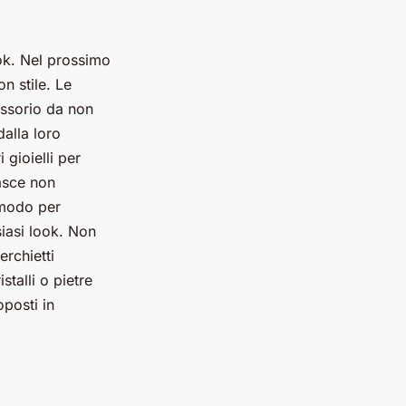
ook. Nel prossimo
n stile. Le
essorio da non
dalla loro
 gioielli per
fasce non
 modo per
iasi look. Non
rchietti
stalli o pietre
posti in