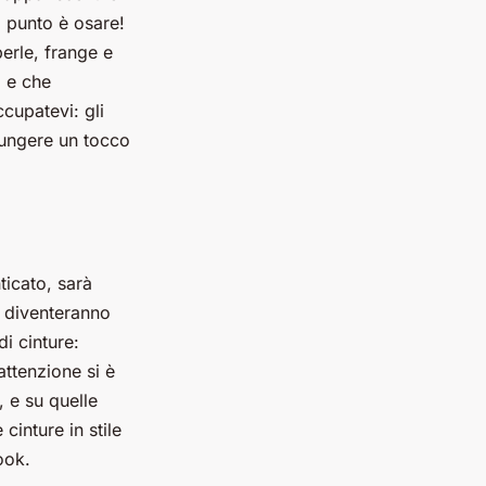
l punto è osare!
erle, frange e
i e che
cupatevi: gli
iungere un tocco
ticato, sarà
a diventeranno
i cinture:
’attenzione si è
, e su quelle
cinture in stile
ook.