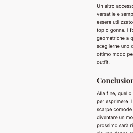
Un altro access
versatile e sem
essere utilizza
top o gonna. I f
geometriche a que
sceglierne uno ch
ottimo modo per 
outfit.
Conclusion
Alla fine, quell
per esprimere il
scarpe comode a
diventare un mod
prossimo sarà ri