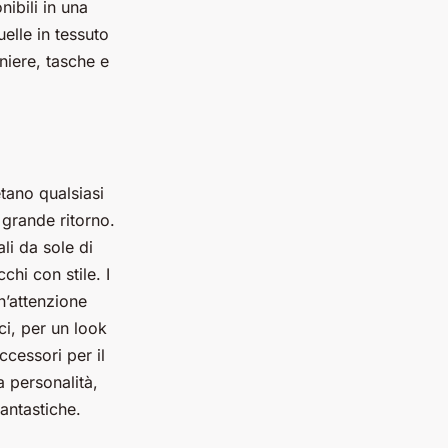
ibili in una
elle in tessuto
rniere, tasche e
tano qualsiasi
 grande ritorno.
li da sole di
hi con stile. I
n’attenzione
aci, per un look
ccessori per il
 personalità,
fantastiche.