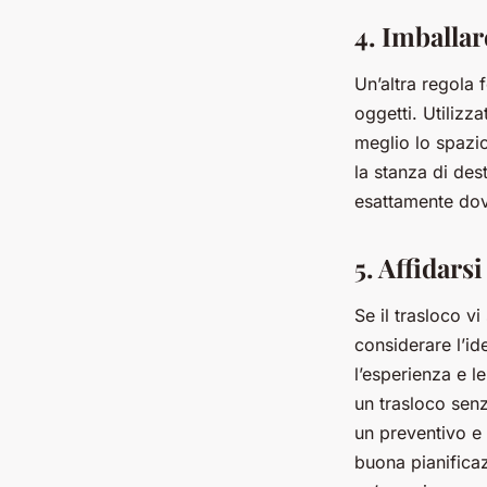
4. Imballa
Un’altra regola 
oggetti. Utilizz
meglio lo spazio
la stanza di des
esattamente dov
5. Affidars
Se il trasloco v
considerare l’ide
l’esperienza e l
un trasloco senza
un preventivo e 
buona pianificaz