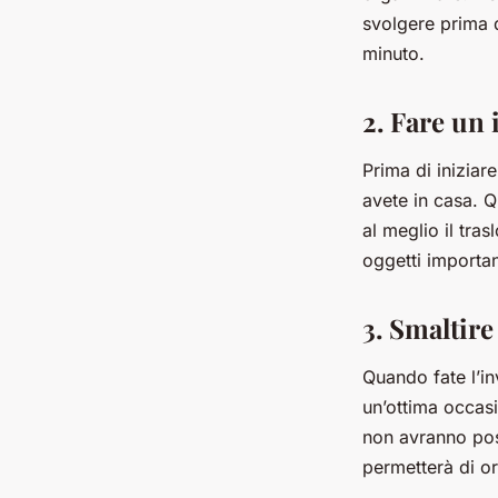
svolgere prima d
minuto.
2. Fare un 
Prima di iniziare
avete in casa. Q
al meglio il tras
oggetti important
3. Smaltire
Quando fate l’in
un’ottima occasi
non avranno post
permetterà di o