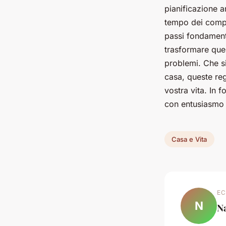
pianificazione an
tempo dei compit
passi fondamenta
trasformare ques
problemi. Che s
casa, queste reg
vostra vita. In 
con entusiasmo e
Casa e Vita
EC
N
Na