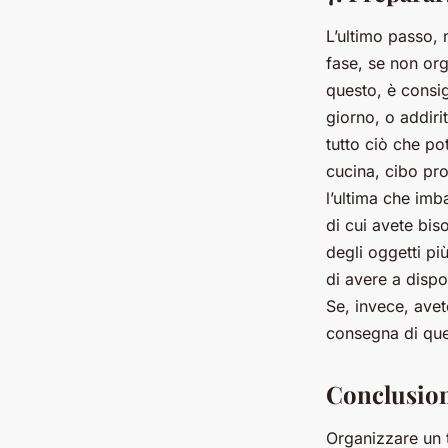
L’ultimo passo,
fase, se non org
questo, è consig
giorno, o addiri
tutto ciò che po
cucina, cibo pr
l’ultima che imb
di cui avete bis
degli oggetti pi
di avere a dispo
Se, invece, avete
consegna di ques
Conclusio
Organizzare un t