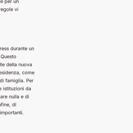
ve per un
regole vi
tress durante un
. Questo
lle della nuova
 residenza, come
di famiglia. Per
 istituzioni da
are nulla e di
fine, di
importanti.