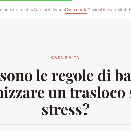
nimali domestici
Automobilistico
Casa e Vita
Cucina
Donna / Moda
F
CASA E VITA
sono le regole di b
izzare un trasloco
stress?