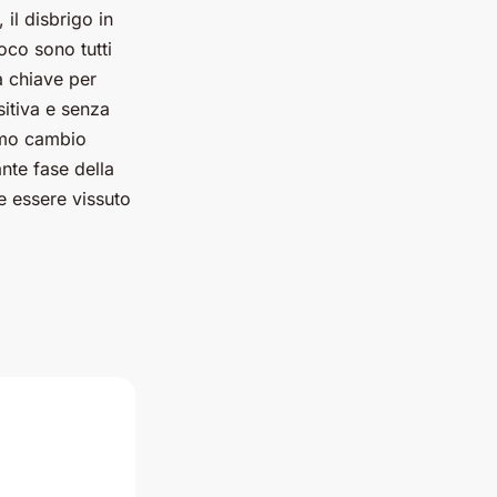
 il disbrigo in
oco sono tutti
a chiave per
sitiva e senza
simo cambio
nte fase della
e essere vissuto