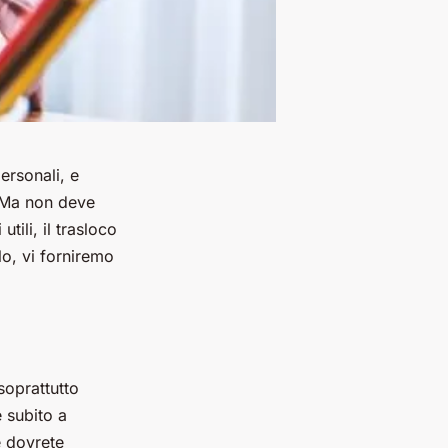
ersonali, e
. Ma non deve
tili, il trasloco
lo, vi forniremo
soprattutto
e subito a
e dovrete