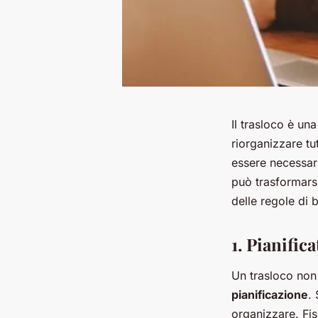
Il trasloco è un
riorganizzare t
essere necessari
può trasformarsi
delle regole di 
1. Pianific
Un trasloco non 
pianificazione
.
organizzare. Fiss