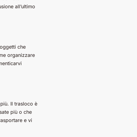
sione all’ultimo
 oggetti che
come organizzare
menticarvi
iù. Il trasloco è
usate più o che
asportare e vi