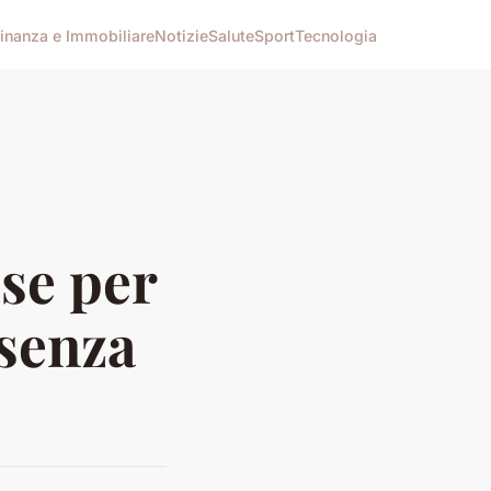
inanza e Immobiliare
Notizie
Salute
Sport
Tecnologia
ase per
 senza