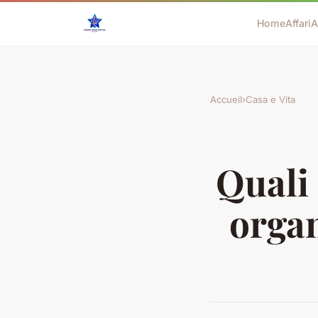
Home
Affari
A
Accueil
›
Casa e Vita
Quali 
organ