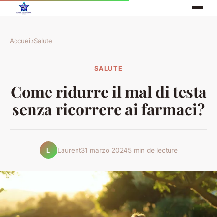
Accueil
›
Salute
SALUTE
Come ridurre il mal di testa
senza ricorrere ai farmaci?
Laurent
31 marzo 2024
5 min de lecture
L