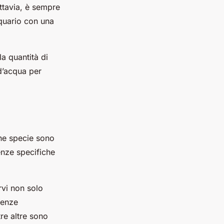
uttavia, è sempre
quario con una
a quantità di
 d’acqua per
ne specie sono
enze specifiche
rvi non solo
genze
re altre sono