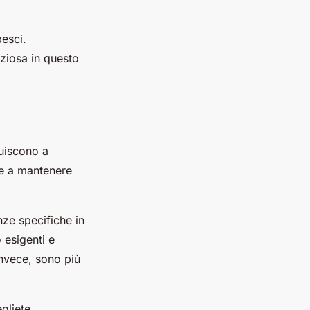
pesci.
eziosa in questo
uiscono a
he a mantenere
nze specifiche in
 esigenti e
 invece, sono più
gliete