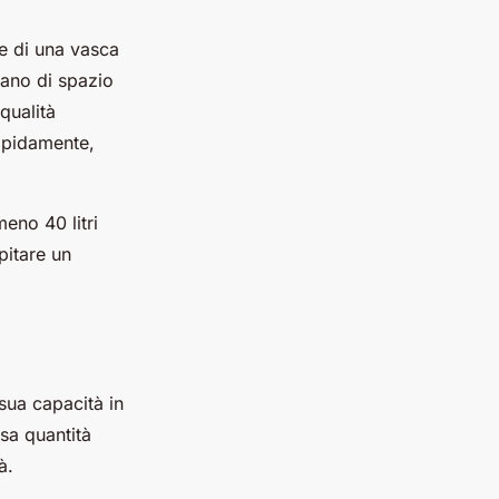
e di una vasca
tano di spazio
qualità
rapidamente,
eno 40 litri
pitare un
sua capacità in
sa quantità
à.