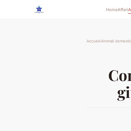
Home
Affari
A
Accueil
›
Animali domestic
Com
gi