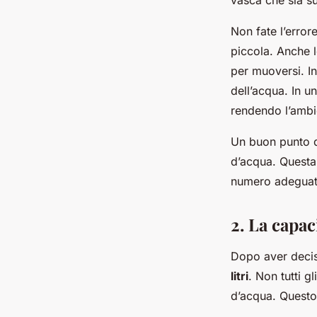
vasca che sia su
Non fate l’erro
piccola. Anche 
per muoversi. In
dell’acqua. In u
rendendo l’ambie
Un buon punto d
d’acqua. Questa
numero adeguato
2. La capaci
Dopo aver deci
litri
. Non tutti 
d’acqua. Questo 