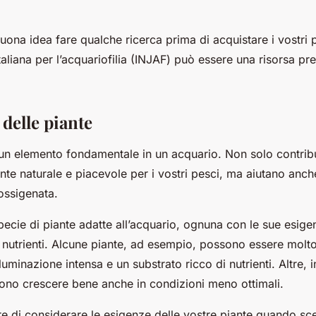
ona idea fare qualche ricerca prima di acquistare i vostri 
taliana per l’acquariofilia (INJAF) può essere una risorsa pr
 delle piante
n elemento fondamentale in un acquario. Non solo contrib
nte naturale e piacevole per i vostri pesci, ma aiutano anc
 ossigenata.
ecie di piante adatte all’acquario, ognuna con le sue esige
e nutrienti. Alcune piante, ad esempio, possono essere molto
lluminazione intensa e un substrato ricco di nutrienti. Altre,
sono crescere bene anche in condizioni meno ottimali.
e di considerare le esigenze delle vostre piante quando sce