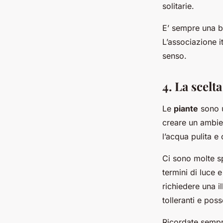
solitarie.
E’ sempre una bu
L’associazione i
senso.
4. La scelta
Le
piante
sono u
creare un ambie
l’acqua pulita e
Ci sono molte sp
termini di luce 
richiedere una i
tolleranti e pos
Ricordate sempr