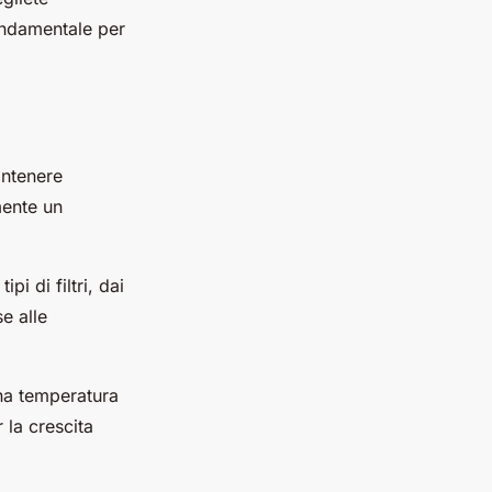
fondamentale per
antenere
lmente un
pi di filtri, dai
se alle
una temperatura
 la crescita