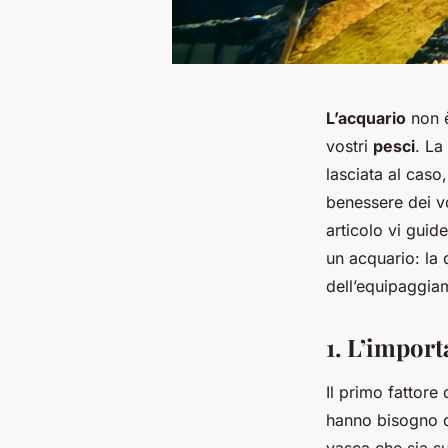
L’acquario
non è
vostri
pesci
. La
lasciata al caso
benessere dei vo
articolo vi guid
un acquario: la d
dell’equipaggia
1. L’import
Il primo fattore
hanno bisogno 