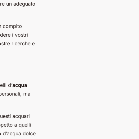
ire un adeguato
un compito
ere i vostri
ostre ricerche e
lli d’
acqua
 personali, ma
uesti acquari
petto a quelli
io d’acqua dolce