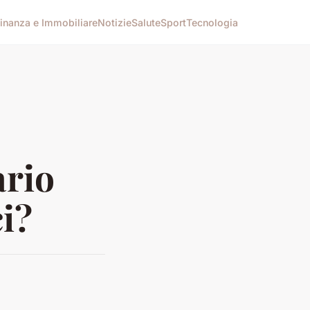
inanza e Immobiliare
Notizie
Salute
Sport
Tecnologia
ario
ci?