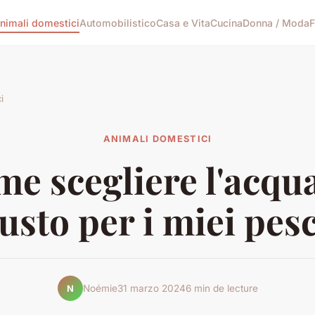
nimali domestici
Automobilistico
Casa e Vita
Cucina
Donna / Moda
F
i
ANIMALI DOMESTICI
e scegliere l'acqu
usto per i miei pes
Noémie
31 marzo 2024
6 min de lecture
N