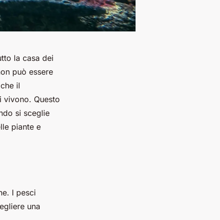
tto la casa dei
 non può essere
che il
ui vivono. Questo
ndo si sceglie
lle piante e
e. I pesci
egliere una