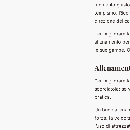
momento giusto.
tempismo. Ricord
direzione del c
Per migliorare la
allenamento per 
le sue gambe. Og
Allenament
Per migliorare l
scorciatoia: se 
pratica.
Un buon allename
forza, la veloci
l’uso di attrez