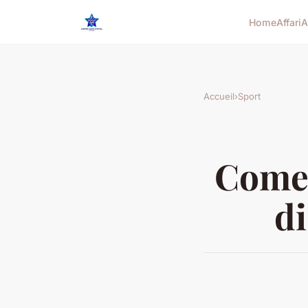
Home
Affari
A
Accueil
›
Sport
Come 
di