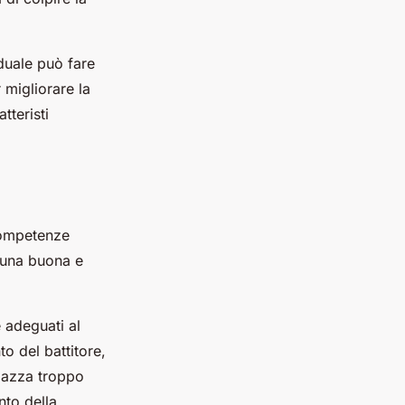
duale può fare
 migliorare la
tteristi
 competenze
a una buona e
adeguati al
o del battitore,
a mazza troppo
to della