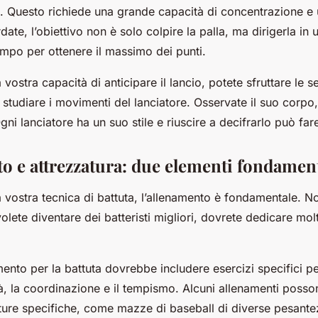
 Questo richiede una grande capacità di concentrazione e 
ate, l’obiettivo non è solo colpire la palla, ma dirigerla in
ampo per ottenere il massimo dei punti.
 vostra capacità di anticipare il lancio, potete sfruttare le s
studiare i movimenti del lanciatore. Osservate il suo corpo,
ni lanciatore ha un suo stile e riuscire a decifrarlo può fare
o e attrezzatura: due elementi fondament
a vostra tecnica di battuta, l’allenamento è fondamentale. N
volete diventare dei batteristi migliori, dovrete dedicare molt
nto per la battuta dovrebbe includere esercizi specifici pe
tà, la coordinazione e il tempismo. Alcuni allenamenti posso
zature specifiche, come mazze di baseball di diverse pesan