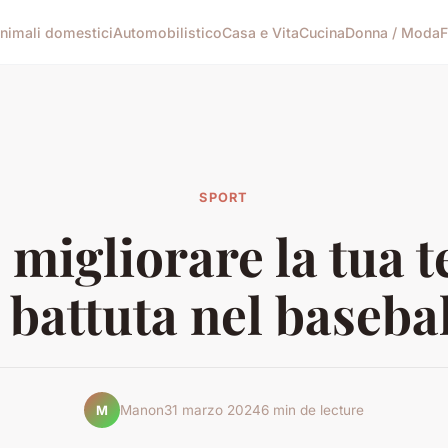
nimali domestici
Automobilistico
Casa e Vita
Cucina
Donna / Moda
F
SPORT
migliorare la tua t
 battuta nel baseba
Manon
31 marzo 2024
6 min de lecture
M