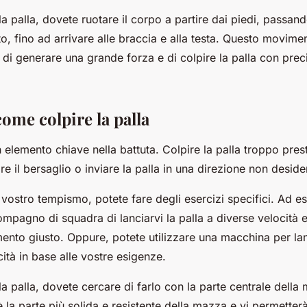
a palla, dovete ruotare il corpo a partire dai piedi, passan
usto, fino ad arrivare alle braccia e alla testa. Questo movi
di generare una grande forza e di colpire la palla con prec
ome colpire la palla
 elemento chiave nella battuta. Colpire la palla troppo pres
e il bersaglio o inviare la palla in una direzione non deside
l vostro tempismo, potete fare degli esercizi specifici. Ad 
mpagno di squadra di lanciarvi la palla a diverse velocità e
ento giusto. Oppure, potete utilizzare una macchina per lan
cità in base alle vostre esigenze.
a palla, dovete cercare di farlo con la parte centrale della
 la parte più solida e resistente della mazza e vi permetterà