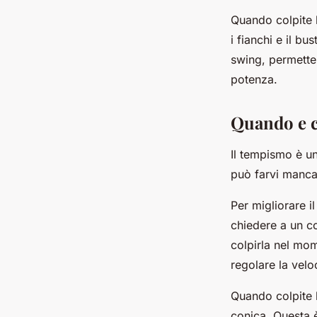
Quando colpite l
i fianchi e il b
swing, permette 
potenza.
Quando e c
Il tempismo è un
può farvi mancar
Per migliorare i
chiedere a un co
colpirla nel mom
regolare la velo
Quando colpite l
conica. Questa è