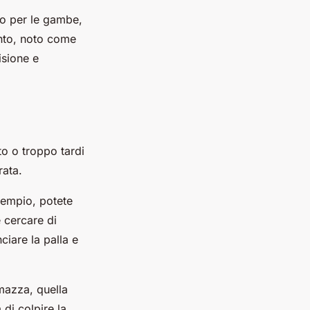
do per le gambe,
mento, noto come
isione e
to o troppo tardi
rata.
esempio, potete
 cercare di
ciare la palla e
 mazza, quella
 di colpire la