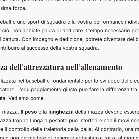
ssima forza.
seball è uno sport di squadra e la vostra performance indivi
erciò, non abbiate paura di dedicare il tempo necessario per
i battuta. Con impegno e dedizione, potrete diventare dei ba
ntribuire al successo della vostra squadra.
a dell’attrezzatura nell’allenamento
tilizzata nel baseball è fondamentale per lo sviluppo delle
catore. L’equipaggiamento giusto può fare la differenza tr
tuta. Vediamo come.
la mazza. Il
peso
e la
lunghezza
della mazza devono essere 
azza troppo lunga o pesante può interferire con il moviment
e il controllo della traiettoria della palla. Al contrario, un
 può non permettere di generare abbastanza forza al momen