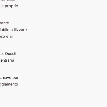
le proprie
rante
abile utilizzare
eso e al
te. Questi
entrarsi
 chiave per
paggiamento