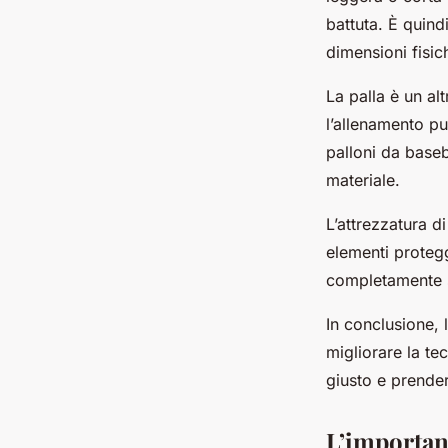
battuta. È quind
dimensioni fisich
La palla è un al
l’allenamento pu
palloni da baseb
materiale.
L’attrezzatura d
elementi protegg
completamente s
In conclusione, 
migliorare la te
giusto e prender
L’importanz