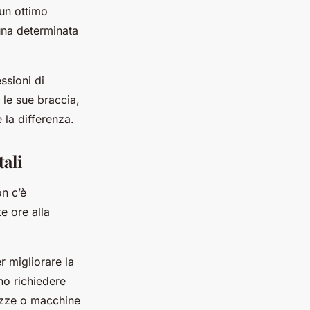
un ottimo
 una determinata
essioni di
 le sue braccia,
 la differenza.
ali
on c’è
e ore alla
r migliorare la
no richiedere
tezze o macchine