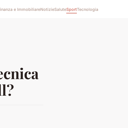
inanza e Immobiliare
Notizie
Salute
Sport
Tecnologia
ecnica
ll?