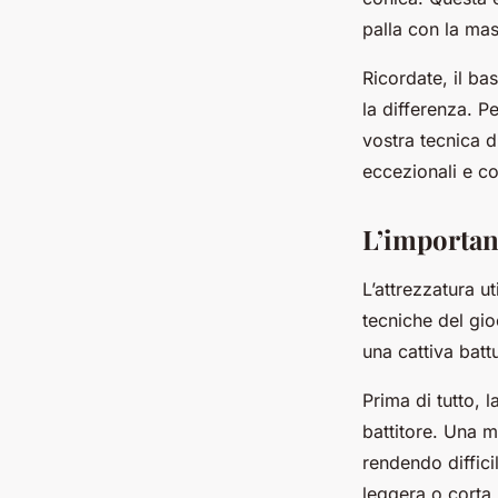
palla con la ma
Ricordate, il ba
la differenza. P
vostra tecnica d
eccezionali e co
L’importanz
L’attrezzatura u
tecniche del gio
una cattiva bat
Prima di tutto, 
battitore. Una m
rendendo difficil
leggera o corta