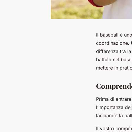
Il baseball è u
coordinazione. U
differenza tra l
battuta nel base
mettere in prati
Comprender
Prima di entrare
l’importanza del 
lanciando la pall
Il vostro compito